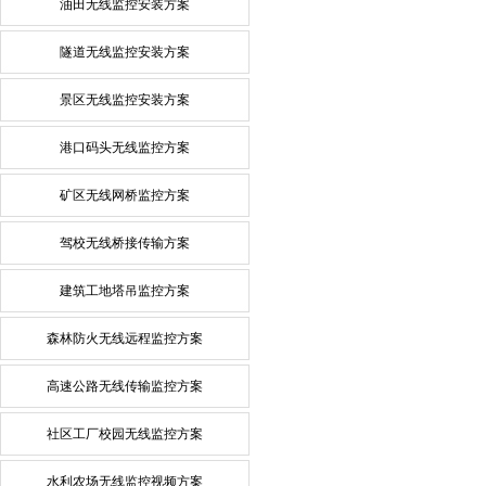
油田无线监控安装方案
隧道无线监控安装方案
景区无线监控安装方案
港口码头无线监控方案
矿区无线网桥监控方案
驾校无线桥接传输方案
建筑工地塔吊监控方案
森林防火无线远程监控方案
高速公路无线传输监控方案
社区工厂校园无线监控方案
水利农场无线监控视频方案