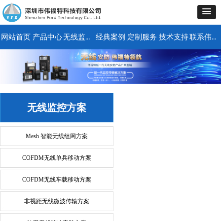
网站首页
产品中心
无线监控方案
经典案例
定制服务
技术支持
联系伟福特
无线监控方案
Mesh 智能无线组网方案
COFDM无线单兵移动方案
COFDM无线车载移动方案
非视距无线微波传输方案